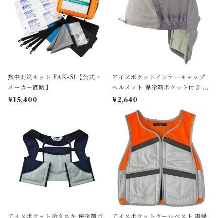
熱中対策キット FAK-S1【公式・
アイスポケットインナーキャップ
メーカー直販】
ヘルメット 保冷剤ポケット付き 冷
却 熱中症対策 吸汗速乾 男女兼用
¥15,400
¥2,640
CIT-IN24
アイスポケット冷タスキ 保冷剤ポ
アイスポケットクールベスト 再帰