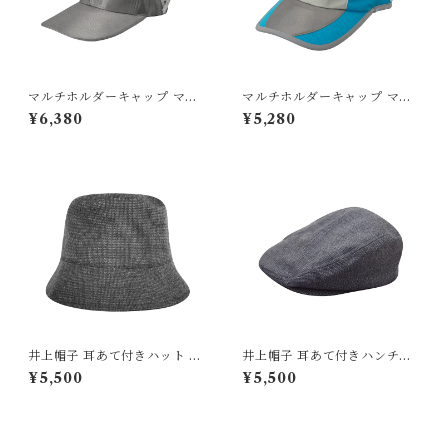
マルチホルダーキャップ マス
マルチホルダーキャップ マス
ク・サングラス・ヘッドセッ
ク・サングラス・ヘッドセッ
¥6,380
¥5,280
トが同時装着できる 冷却バイ
トが同時装着できる 冷却バイ
ザー付き CP84
ザー付き CP22R
井上帽子 耳あて付きハット 日
井上帽子 耳あて付きハンチン
本製オールハンドメイド 58c
グ 日本製オールハンドメイド
¥5,500
¥5,500
mフリー
58cmフリー