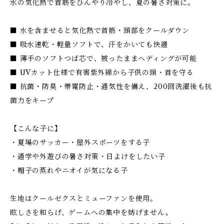
水の気化熱で首筋をひんやり冷やし、夏の暑さ対策に。
■ 水を含ませると気化熱で首筋・頭部をクールダウン
■ 吸水速乾・軽量ソフトで、汗をかいても快適
■ 薄手のソフトつば芯で、被ったままヘディングが可能
■ UVカット仕様で有害紫外線から子供の頭・首を守る
■ 抗菌・防臭・帯電防止・通気性を備え、200回洗濯後も抗
菌力をキープ
【こんな子に】
・夏場のサッカー・屋外スポーツをする子
・通学や外遊びの暑さ対策・日よけをしたい子
・帽子の蒸れやニオイが気になる子
生地はクールゼクスとミューファンを使用。
眩しさを和らげ、ゲームへの集中を妨げません。