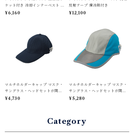
ケット付き 冷却インナーベスト 脇
反射テープ 保冷剤付き
背中 空調服インナー 3WAY 男女
¥6,160
¥12,100
兼用 CIT-CBX
マルチホルダーキャップ マスク・
マルチホルダーキャップ マスク・
サングラス・ヘッドセットが同時
サングラス・ヘッドセットが同時
装着できる 冷却バイザー付き CP
装着できる 冷却バイザー付き CP
¥4,730
¥5,280
82
22R
Category