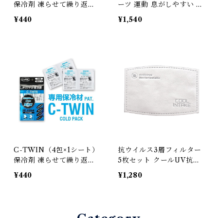
保冷剤 凍らせて繰り返し
ーツ 運動 息がしやすい フ
使える
ィルター付き
¥440
¥1,540
C-TWIN（4包×1シート）
抗ウイルス3層フィルター
保冷剤 凍らせて繰り返し
5枚セット クールUV抗菌
使える
マスク用(CIT-MAK1E)
¥440
¥1,280